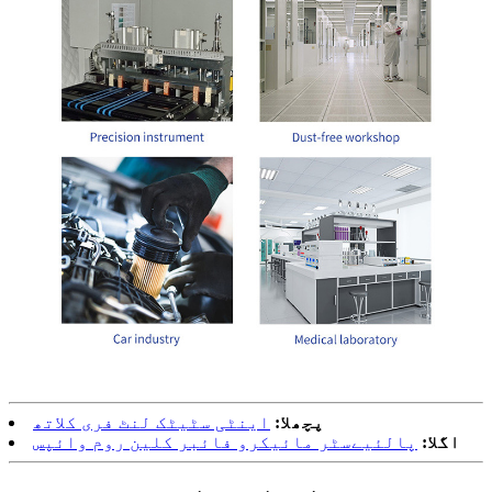
پچھلا:
اینٹی سٹیٹک لنٹ فری کلاتھ
اگلا:
پالئیےسٹر مائیکرو فائبر کلین روم وائپس