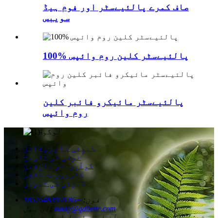
صاف کمرے پالئیےسٹر اور فوم ہیڈ
سویبس
100% پالئیےسٹر کلین روم وائپس
پالئیےسٹر مائیکرو فائبر کلین
روم وائپس
کمپنی کا پروفائل
ترقی کی تاریخ
کوآپریٹو صارفین
کارپوریٹ کلچر
کمپنی کی تصویر
فون:
+86 18576483959
amay@gdbeite.com
ای میل:
پتہ:
پہلی عمارت، جو یوآن انڈسٹریل اسٹیٹ، لی