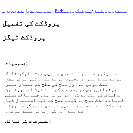
PDF کے طور پر ڈاؤن لوڈ کریں۔
ہمیں ای میل بھیجیں۔
پروڈکٹ کی تفصیل
پروڈکٹ ٹیگز
:
خصوصیات
مائیکرو فائبر لنٹ فری وائپس موٹے لیکن نازک
ہوتے ہیں، ہموار محسوس ہوتے ہیں، بُنی ہوئی سطح
تنگ ہوتی ہے اور مسح کی سطح کو نقصان نہیں
پہنچاتی، جس میں سب سے کم لنٹ شیڈ اور بہترین
باقیات کو ہٹانے کا اثر ہوتا ہے، جسے سالوینٹس
کے ساتھ خشک مسح یا گیلے مسح کے لیے استعمال کیا
جا سکتا ہے۔ مصنوعات میں ثانوی آلودگی سے بچنے
کے لیے آئن کی رہائی نہیں ہوتی۔
مصنوعات کی نمائش: