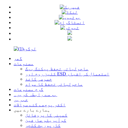
گھر
مصنوعات
ماحولیاتی تحفظ پیکنگ بیگ
کلین روم اور ESD استعمال کی اشیاء
خصوصی کاغذ
ماحولیاتی تحفظ کا مواد
گرم مصنوعات
ہم سے رابطہ کریں۔
خبریں
اکثر پوچھے گئے سوالات
ہمارے بارے میں
کمپنی کا پروفائل
کوآپریٹو صارفین
کارپوریٹ کلچر