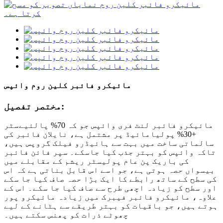
مائیکرو فائبر کلین روم وائپس
مختصر تفصیل:
مائیکرو فائبر لنٹ فری وائپس جو کہ 70% پالئیےسٹر
+30% پولیامائیڈ پر مشتمل ہے، نایلان فائبر کی
سالماتی ساخت میں بہت سے ہائیڈرو فیلک گروپس ہیں،
تاکہ وائپس کو بہتر جذب کیا جاسکے۔ سپر فائن فائبر
کی باریک پن عام پولیسٹر ریشم کے مقابلے میں
بیسواں حصہ ہوتی ہے، جو اسے اس قابل بناتی ہے کہ اس
کی سطح کے ساتھ رابطے کا ایک بڑا حصہ صاف کیا جا سکے
اور سطح کو زیادہ اچھی طرح سے صاف کیا جا سکے۔ اس کے
علاوہ، مائیکرو فائبر فیبرک میں زیادہ مائیکرو پور
ہوتے ہیں، جو باقیات کو بہتر طریقے سے ہٹانے کے لیے
چھوٹے ذرات کو پھنس سکتے ہیں۔