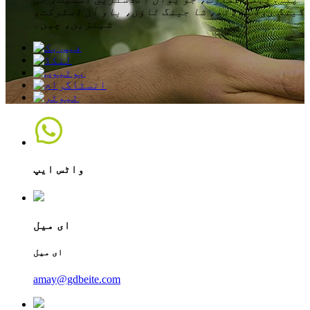
گینگ روڈ ساؤتھ، شا جینگ ٹاؤن، باو آن ڈسٹرکٹ،
شینزین، چین۔
واٹس ایپ
ای میل
ای میل
amay@gdbeite.com