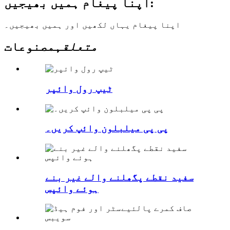
اپنا پیغام ہمیں بھیجیں:
اپنا پیغام یہاں لکھیں اور ہمیں بھیجیں۔
متعلقہ
مصنوعات
ٹیپ رول وائپر
پی پی میلبلون وائپ کریں۔
سفید نقطے پگھلنے والے غیر بنے
ہوئے وائپس