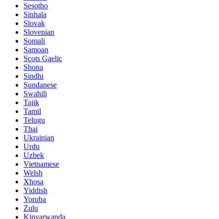
Sesotho
Sinhala
Slovak
Slovenian
Somali
Samoan
Scots Gaelic
Shona
Sindhi
Sundanese
Swahili
Tajik
Tamil
Telugu
Thai
Ukrainian
Urdu
Uzbek
Vietnamese
Welsh
Xhosa
Yiddish
Yoruba
Zulu
Kinyarwanda