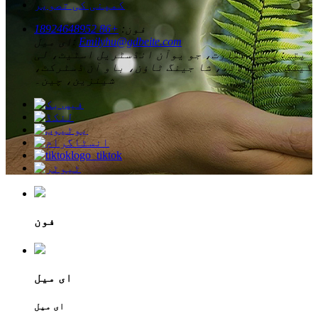
کمپنی کی تصویر
فون:
+86 18924648952
Emilyhu@gdbeite.com
ای میل:
پتہ:
پہلی عمارت، جو یوآن انڈسٹریل اسٹیٹ، لی
گینگ روڈ ساؤتھ، شا جینگ ٹاؤن، باو آن ڈسٹرکٹ،
شینزین، چین۔
فون
ای میل
ای میل