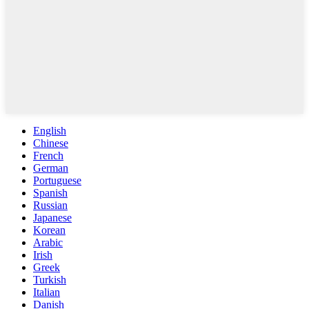
English
Chinese
French
German
Portuguese
Spanish
Russian
Japanese
Korean
Arabic
Irish
Greek
Turkish
Italian
Danish