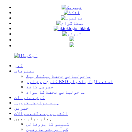
گھر
مصنوعات
ماحولیاتی تحفظ پیکنگ بیگ
کلین روم اور ESD استعمال کی اشیاء
خصوصی کاغذ
ماحولیاتی تحفظ کا مواد
گرم مصنوعات
ہم سے رابطہ کریں۔
خبریں
اکثر پوچھے گئے سوالات
ہمارے بارے میں
کمپنی کا پروفائل
کوآپریٹو صارفین