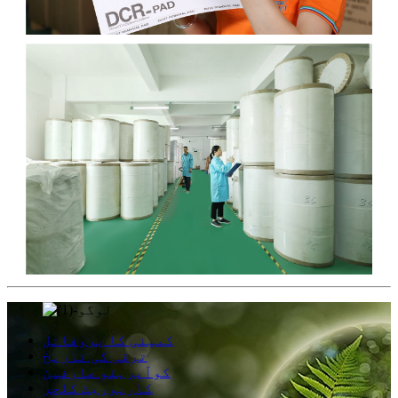
کمپنی کا پروفائل
ترقی کی تاریخ
کوآپریٹو صارفین
کارپوریٹ کلچر