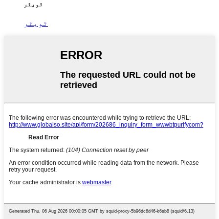
ٹویٹر
ٹویٹر