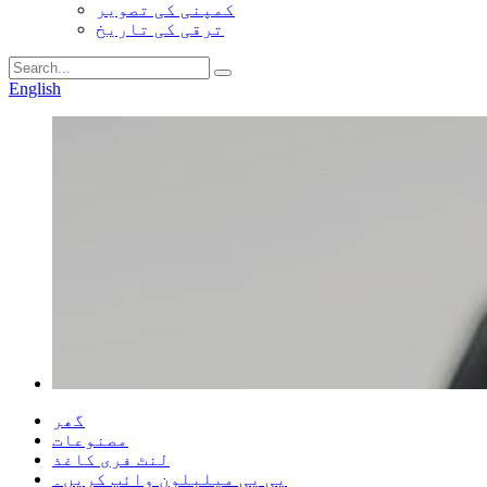
کمپنی کی تصویر
ترقی کی تاریخ
English
گھر
مصنوعات
لنٹ فری کاغذ
پی پی میلبلون وائپ کریں۔