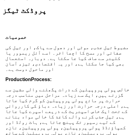
پروڈکٹ ٹیگز
خصوصیات
مضبوط تیل جذب، موٹی اور دھول سے پاک، اور تیل کی
صفائی اور مسح کا اچھا اثر۔ اسے آئل ریموور یا
کلینر سے صاف کیا جا سکتا ہے۔ دوبارہ استعمال
بھی کیا جا سکتا ہے، اور یہ اقتصادی، تیز، آسان
اور ماحول دوست ہے۔
P
roduction
P
rocess
:
خالص پولی پروپیلین کے ذرات پگھلنے والی مشین سے
گزرتے ہیں، ایک سے زیادہ مراحل میں مناسب درجہ
حرارت پر مائع پولی پروپیلین کو گرم کیا جاتا
ہے، اعلی درجہ حرارت اور زیادہ دباؤ کی کارروائی
کے تحت ایک خاص اسپنریٹ کے ذریعے اسپرے کیا جاتا
ہے، تیل جذب کرنے والے کاغذ کا خالی مواد بنانے
کے لیے رسیور تک پہنچ جاتا ہے، ہاٹ رولڈ اور
کمپاؤنڈڈ پولی پروپیلین، پولی پروپیلین، نان،
پولی پروپیلین، نان، پولی پروپیلین کے ساتھ