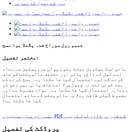
بیر کے پھول کا نمونہ
جمبو رول سوراخ شدہ پگھلا ہوا مسح
مختصر تفصیل:
ہائی ٹیک میٹریل میلٹ بلون پولی پروپیلین سے بنا،
اسے تیل کے داغ، پانی اور مختلف سالوینٹس کو صاف
کرنے کے لیے استعمال کیا جا سکتا ہے۔ مسح کرنے کے
بعد کوئی لنٹ نہ چھوڑیں؛ اسے صاف پانی میں دھو کر
دوبارہ استعمال کیا جا سکتا ہے۔ مواد مضبوط ہے اور
مضبوط گیلی طاقت ہے؛ یہ سالوینٹس کے ساتھ استعمال
کیا جا سکتا ہے؛
PDF کے طور پر ڈاؤن لوڈ کریں۔
ہمیں ای میل بھیجیں۔
پروڈکٹ کی تفصیل