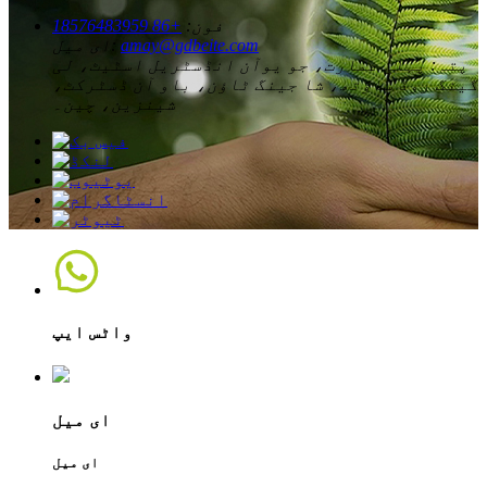
فون:
+86 18576483959
amay@gdbeite.com
ای میل:
پتہ:
پہلی عمارت، جو یوآن انڈسٹریل اسٹیٹ، لی
گینگ روڈ ساؤتھ، شا جینگ ٹاؤن، باو آن ڈسٹرکٹ،
شینزین، چین۔
واٹس ایپ
ای میل
ای میل