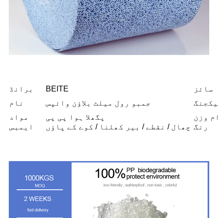
سائز
BEITE
برانڈ
یکجنگ
جمبو رول میلٹ بلاؤن وائپس
نام
م وزن
پگھلا ہوا پی پی
مواد
رنگ
چھال / نقطے / بیر کھلنا / کوے کے پاؤں
ایمبس