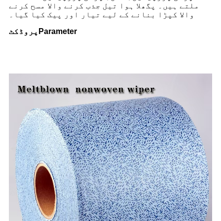
ملتے ہیں۔ پگھلا ہوا تیل جذب کرنے والا مسح کرنے
والا کپڑا بنانے کے لیے تیار اور پیک کیا گیا۔
arameter
P
پروڈکٹ