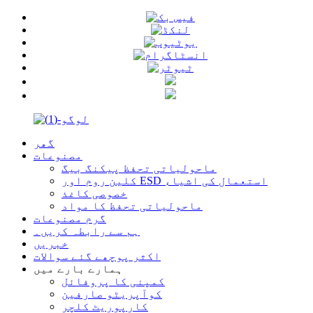
گھر
مصنوعات
ماحولیاتی تحفظ پیکنگ بیگ
کلین روم اور ESD استعمال کی اشیاء
خصوصی کاغذ
ماحولیاتی تحفظ کا مواد
گرم مصنوعات
ہم سے رابطہ کریں۔
خبریں
اکثر پوچھے گئے سوالات
ہمارے بارے میں
کمپنی کا پروفائل
کوآپریٹو صارفین
کارپوریٹ کلچر