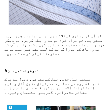
اگر آپ کو ہماری کیٹلاگ میں اپنی مطلوبہ چیز نہیں
ملتی ہے، تو براہ کرم ہم سے رابطہ کریں، ہم دیگر
غیر بنے ہوئے مصنوعات فراہم کریں گے، یا ہم آپ کی
ضروریات کو پورا کرنے کے لیے نئی غیر بنے ہوئے
مصنوعات تیار کر سکتے ہیں۔
:
درخواست
میدان
A
صنعتی تیل جذب، تیل کی صفائی، دھول سے پاک
کلیننگ روم کی صفائی، مکینیکل مشین آئل وائپ،
الیکٹرانک آلات اور میٹرز ڈسٹ فری وائپ، طبی
صفائی ستھرائی، گھریلو استعمال وغیرہ۔