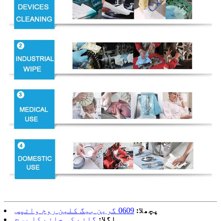
پچھلا:
0609 گرین بیگ کلین روم وائپس
اگلا:
گائے کی چائے کا مسح