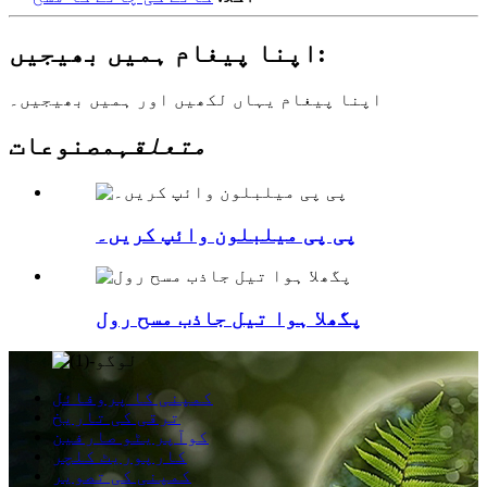
اپنا پیغام ہمیں بھیجیں:
اپنا پیغام یہاں لکھیں اور ہمیں بھیجیں۔
متعلقہ
مصنوعات
پی پی میلبلون وائپ کریں۔
پگھلا ہوا تیل جاذب مسح رول
کمپنی کا پروفائل
ترقی کی تاریخ
کوآپریٹو صارفین
کارپوریٹ کلچر
کمپنی کی تصویر