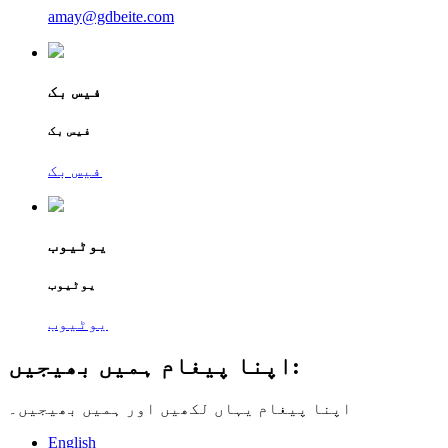
amay@gdbeite.com
فیس بک
فیس بک
فیس بک
یوٹیوب
یوٹیوب
یوٹیوب
اپنا پیغام ہمیں بھیجیں:
اپنا پیغام یہاں لکھیں اور ہمیں بھیجیں۔
English